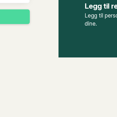
Legg til 
Legg til per
dine.