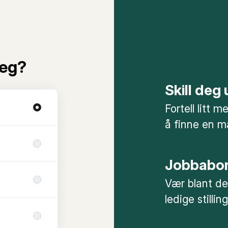
deg?
Skill deg
Fortell litt 
å finne en ma
Jobbabo
Vær blant de
ledige stilling