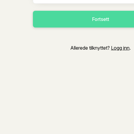
Fortsett
Allerede tilknyttet?
Logg inn
.