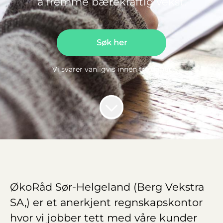
å fremme bærekraftig vekst.
Søk her
Vi svarer vanligvis innen
tre dager
ØkoRåd Sør-Helgeland (Berg Vekstra
SA,) er et anerkjent regnskapskontor
hvor vi jobber tett med våre kunder