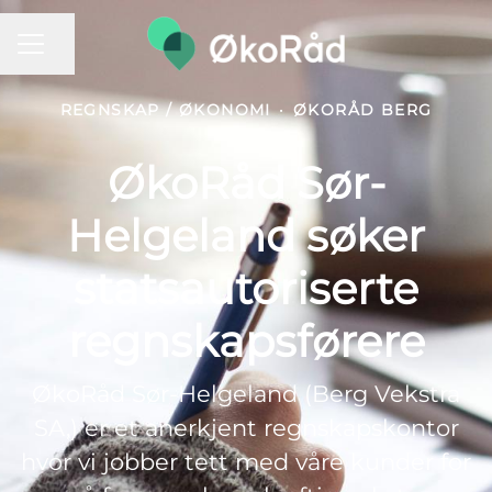
KARRIEREMENY
Del siden
REGNSKAP / ØKONOMI
·
ØKORÅD BERG
ØkoRåd Sør-
Helgeland søker
statsautoriserte
regnskapsførere
ØkoRåd Sør-Helgeland (Berg Vekstra
SA,) er et anerkjent regnskapskontor
hvor vi jobber tett med våre kunder for