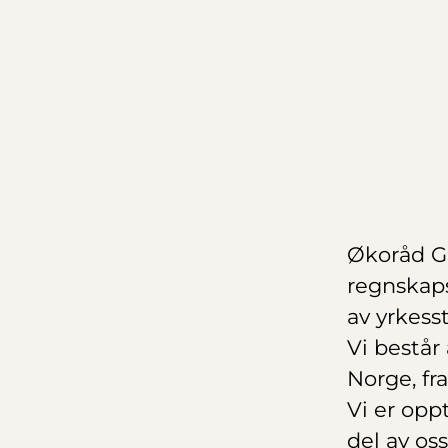
Økoråd G
regnskap
av yrkess
Vi består
Norge, fra
Vi er oppt
del av oss