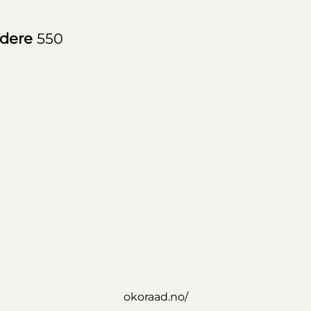
idere
550
okoraad.no/